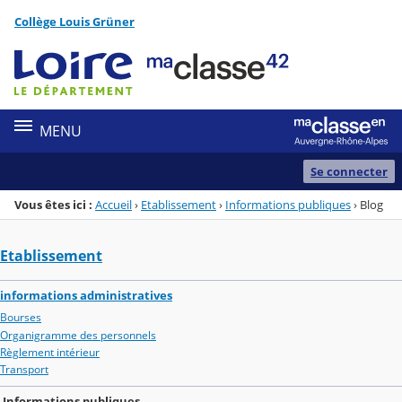
Panneau de gestion des cookies
Collège Louis Grüner
Menu de la rubrique
Contenu
MENU
Se connecter
Vous êtes ici :
Accueil
›
Etablissement
›
Informations publiques
›
Blog
Etablissement
informations administratives
Bourses
Organigramme des personnels
Règlement intérieur
Transport
Informations publiques