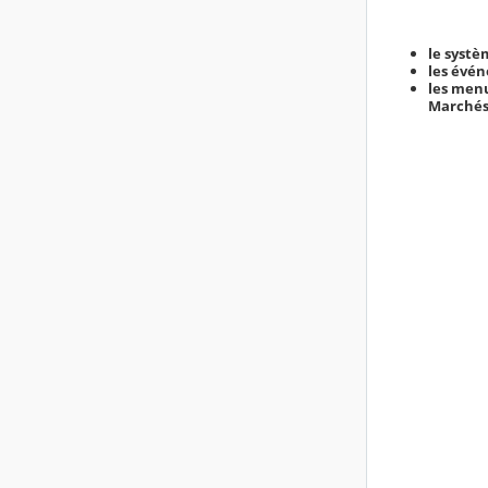
le systè
les évén
les men
Marchés 