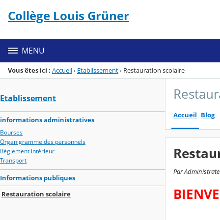
Panneau de gestion des cookies
Collège Louis Grüner
Menu de la rubrique
Contenu
MENU
Vous êtes ici :
Accueil
›
Etablissement
›
Restauration scolaire
Restaur
Etablissement
Accueil
Blog
informations administratives
Bourses
Organigramme des personnels
Restaur
Règlement intérieur
Transport
Par Administrate
Informations publiques
BIENVE
Restauration scolaire