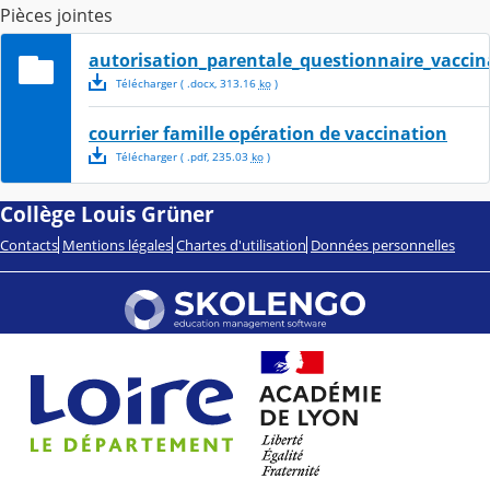
Pièces jointes
autorisation_parentale_questionnaire_vaccin
Télécharger
( .
docx
,
313.16
ko
)
courrier famille opération de vaccination
Télécharger
( .
pdf
,
235.03
ko
)
Collège Louis Grüner
Contacts
Mentions légales
Chartes d'utilisation
Données personnelles