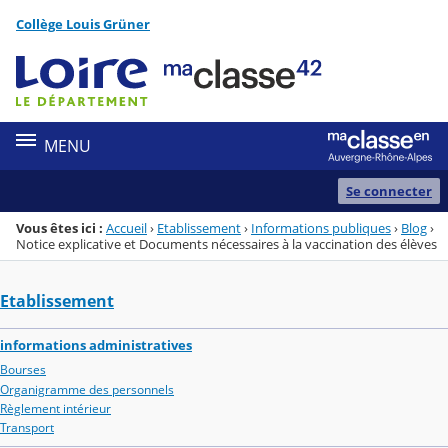
Panneau de gestion des cookies
Collège Louis Grüner
Menu de la rubrique
Contenu
MENU
Se connecter
Vous êtes ici :
Accueil
›
Etablissement
›
Informations publiques
›
Blog
›
Notice explicative et Documents nécessaires à la vaccination des élèves
Etablissement
informations administratives
Bourses
Organigramme des personnels
Règlement intérieur
Transport