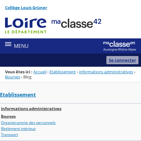
Panneau de gestion des cookies
Collège Louis Grüner
Menu de la rubrique
Contenu
MENU
Se connecter
Vous êtes ici :
Accueil
›
Etablissement
›
informations administratives
›
Bourses
›
Blog
Etablissement
informations administratives
Bourses
Organigramme des personnels
Règlement intérieur
Transport