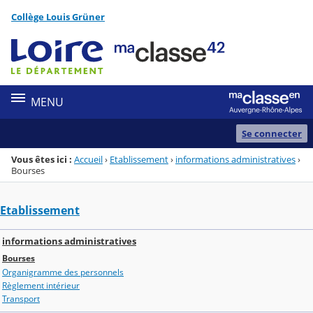
Panneau de gestion des cookies
Collège Louis Grüner
Menu de la rubrique
Contenu
MENU
Se connecter
Vous êtes ici :
Accueil
›
Etablissement
›
informations administratives
›
Bourses
Etablissement
informations administratives
Bourses
Organigramme des personnels
Règlement intérieur
Transport