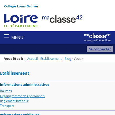
Panneau de gestion des cookies
Collège Louis Grüner
Menu de la rubrique
Contenu
MENU
Se connecter
Vous êtes ici :
Accueil
›
Etablissement
›
Blog
›
Voeux
Etablissement
informations administratives
Bourses
Organigramme des personnels
Règlement intérieur
Transport
Informations publiques