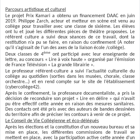
Parcours artistique et culturel
Le projet Prix Kamari a obtenu un financement DAAC en juin
2019. Philippe Zarch, acteur et metteur en scène est venu au
collège pour travailler avec une classe de sixième. Les élèves
ont lu et joué les différentes pièces de théâtre proposées. Le
référent culture a suivi deux séances de ce travail, dont la
restitution n’a pu se faire, en raison du confinement (A noter
qu’il s’agissait de l’un des axes de la liaison école /collège).
ème
Deux classes de 4
ont participé avec leur enseignante de
lettre, au concours « Lire à voix haute » organisé par l’émission
de France Télévision « La grande librairie ».
Le professeur référent-culture a suivi l’actualité culturelle du
collège au quotidien (sorties dans les musées, chorale, classe
orchestre…) et en rend compte sur le site de l’établissement
(cybercollège42).
Après le confinement, la professeure documentaliste, a pris la
décision de reconduire son projet « Lire en délire » qui n’avait
pu être effectif cette année en raison des mesures sanitaires.
Des contacts ont été pris avec des auteurs de bandes dessinées
du territoire afin de préciser les contours à venir de ce projet.
Le Conseil de Vie Collégienne et éco-délégués
Après les élections et la constitution d’un nouveau bureau et sa
mise en place
,
les différentes commissions de travail se
mettent en place, avec la participation active cette année d'un