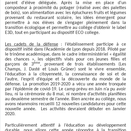
parent d'élève déléguée. Après
la mise en place d’un
composteur à proximité du potager (réalisé avec des palettes
de bois), son alimentation avec les épluchures fruits et légumes
provenant du restaurant scolaire, l
es
idées émergent pour
permettre à nos élèves de s’engager
pleinement
dans la
transition écologique et permettre au collège d’obtenir le label
E3D, tout en participant au dispositif ECO college.
Les cadets de la défense
: l’établissement participe à ce
dispositif initié dans l’Académie de Lyon depuis 2018. Piloté par
le trinôme académique, dans le cadre interministériel « égalité
des chances », les objectifs visés pour ces jeunes filles et
ème
garçons de 3
, provenant de trois établissements (Les
Champs, J. Dasté et Louis Grüner) sont le vivre ensemble,
l’éducation à la citoyenneté, la connaissance de soi et de
l’autre, l’esprit d’équipe et la découverte du monde de la
défense. La promotion 2019-2020 a vécu une année tronquée
par l’épidémie de covid-19. Le camp prévu en Juin n’a pu avoir
lieu, ni la cérémonie du 8 mai, ni nombre d’activités planifiées
au deuxième semestre de l’année. Bien ancrée au collège, nous
avons néanmoins recueilli 12 nouvelles candidatures pour cette
nouvelle année. Les activités devraient débuter en Janvier
2020.
Particulièrement attentif à l’éducation au développement
durable, nous allons cette année répondre à la transition