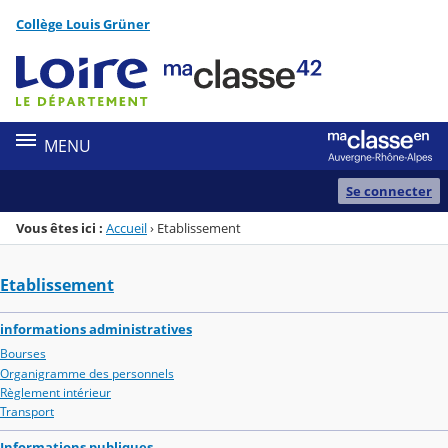
Panneau de gestion des cookies
Collège Louis Grüner
Menu de la rubrique
Contenu
MENU
Se connecter
Vous êtes ici :
Accueil
›
Etablissement
Etablissement
informations administratives
Bourses
Organigramme des personnels
Règlement intérieur
Transport
Informations publiques