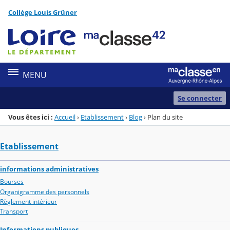
Panneau de gestion des cookies
Collège Louis Grüner
Menu de la rubrique
Contenu
MENU
Se connecter
Vous êtes ici :
Accueil
›
Etablissement
›
Blog
›
Plan du site
Etablissement
informations administratives
Bourses
Organigramme des personnels
Règlement intérieur
Transport
Informations publiques