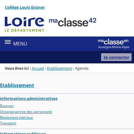
Panneau de gestion des cookies
Collège Louis Grüner
Menu de la rubrique
Contenu
MENU
Se connecter
Vous êtes ici :
Accueil
›
Etablissement
›
Agenda
Etablissement
informations administratives
Bourses
Organigramme des personnels
Règlement intérieur
Transport
Informations publiques