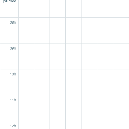
journée
08h
09h
10h
11h
12h