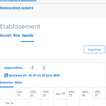
Restauration scolaire
Etablissement
Accueil
Blog
Agenda
Imprimer
Aujourd’hui
Semaine 23 - du 01 au 07 Juin 2026
Semaine
Mois
lun.
mar.
mer.
ven.
sam.
dim.
jeu.
04
01
02
03
05
06
07
Sur la