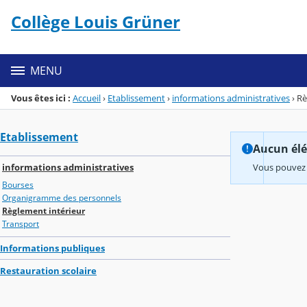
Panneau de gestion des cookies
Collège Louis Grüner
Menu de la rubrique
Contenu
MENU
Vous êtes ici :
Accueil
›
Etablissement
›
informations administratives
›
Rè
Etablissement
Aucun élém
informations administratives
Vous pouvez 
Bourses
Organigramme des personnels
Règlement intérieur
Transport
Informations publiques
Restauration scolaire