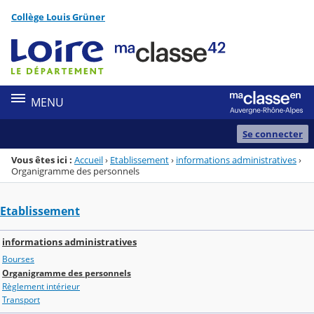
Panneau de gestion des cookies
Collège Louis Grüner
Menu de la rubrique
Contenu
MENU
Se connecter
Vous êtes ici :
Accueil
›
Etablissement
›
informations administratives
›
Organigramme des personnels
Etablissement
informations administratives
Bourses
Organigramme des personnels
Règlement intérieur
Transport